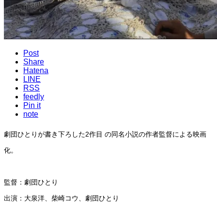
Post
Share
Hatena
LINE
RSS
feedly
Pin it
note
劇団ひとりが書き下ろした2作目 の同名小説の作者監督による映画
化。
監督：劇団ひとり
出演：大泉洋、柴崎コウ、劇団ひとり