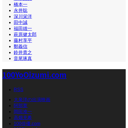
橋本一
永井聡
深川栄洋
田中誠
福田雄一
萩原健太郎
藤村享平
鄭義信
鈴井貴之
音尾琢真
100YoOizumi.com
RSS
大泉洋の出演映画
阿部寛
岡田准一
高畑充希
100俳優.com