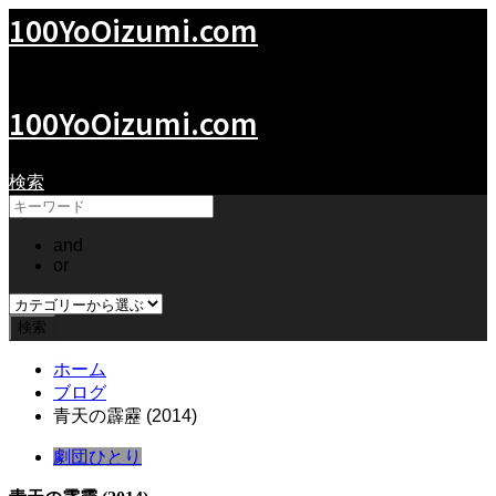
100YoOizumi.com
大泉洋の世界
100YoOizumi.com
検索
and
or
ホーム
ブログ
青天の霹靂 (2014)
劇団ひとり