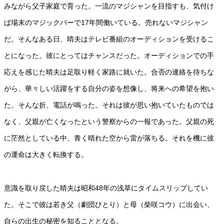
みながら父子家庭で育った。一流のマジシャンを目指すも、気付け
ば場末のマジックバーで17年間働いている。売れないマジシャン
だ。そんなある日、晴夫はテレビ番組のオーディションを受けるこ
とになった。彼にとってはチャンスだった。オーディションでの手
応えを感じた晴夫は足取り軽く家路に就いた。合否の連絡を待ちな
がら、華々しい活躍をする自分の姿を想像し、将来への希望を抱い
た。そんな折、電話が鳴った。それは彼が思い抱いていたものでは
なく、父親が亡くなったという警察からの一報であった。父親の死
に茫然としている中、青く晴れた空から雷が落ちる。それを機に彼
の運命は大きく転換する。
意識を取り戻した晴夫は昭和48年の浅草にタイムスリップしてい
た。そこで彼は若き父（劇団ひとり）と母（柴咲コウ）に出会い、
自らの出生の秘密を知ることとなる。