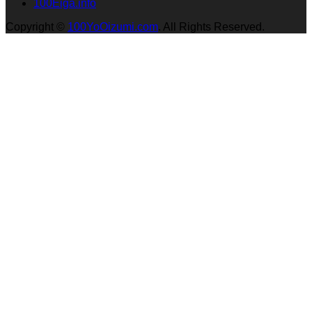
100Eiga.info
Copyright
©
100YoOizumi.com
. All Rights Reserved.