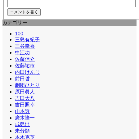
カテゴリー
100
三島有紀子
三谷幸喜
中江功
佐藤信介
佐藤祐市
内田けんじ
前田哲
劇団ひとり
原田眞人
吉田大八
吉田照幸
山本透
廣木隆一
成島出
未分類
本木克英