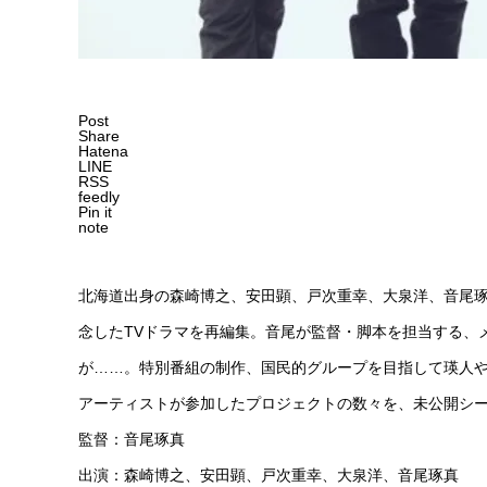
Post
Share
Hatena
LINE
RSS
feedly
Pin it
note
北海道出身の森崎博之、安田顕、戸次重幸、大泉洋、音尾琢真に
念したTVドラマを再編集。音尾が監督・脚本を担当する、
が……。特別番組の制作、国民的グループを目指して瑛人や
アーティストが参加したプロジェクトの数々を、未公開シ
監督：音尾琢真
出演：森崎博之、安田顕、戸次重幸、大泉洋、音尾琢真