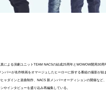
よる演劇ユニットTEAM NACSの結成25周年とWOWOW開局30周
メンバーが名作映画をオマージュしたヒーローに扮する番組の撮影が始
ヒャダインと楽曲制作、NACS 新メンバーオーディションの開催など
ーンやインタビューを盛り込み再編集している。