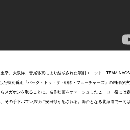
幸、大泉洋、音尾琢真により結成された演劇ユニット、TEAM NAC
記念した特別番組『バック・トゥ・ザ・戦隊・フューチャーズ』の制作が決
自らメガホンを取ることに。名作映画をオマージュしたヒーロー役には
羊、その手下バフン男役に安田顕が配される。舞台となる北海道で一同