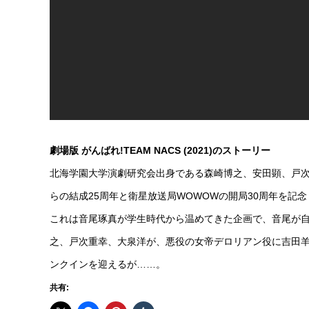
劇場版 がんばれ!TEAM NACS (2021)のストーリー
北海学園大学演劇研究会出身である森崎博之、安田顕、戸次重
らの結成25周年と衛星放送局WOWOWの開局30周年を
これは音尾琢真が学生時代から温めてきた企画で、音尾が
之、戸次重幸、大泉洋が、悪役の女帝デロリアン役に吉田
ンクインを迎えるが……。
共有: