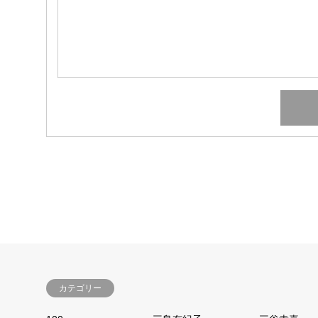
カテゴリー