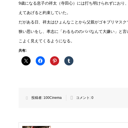
9歳になる息子の祥太（寺田心）には打ち明けられずにおり
えてあげると約束していた。
だがある日、祥太はひょんなことから父親がゴキブリマスク
狭い思いをし、孝志に「わるもののパパなんて大嫌い」と言
こよく見えてくるようになる。
共有:
投稿者:
100Cinema
コメント:
0