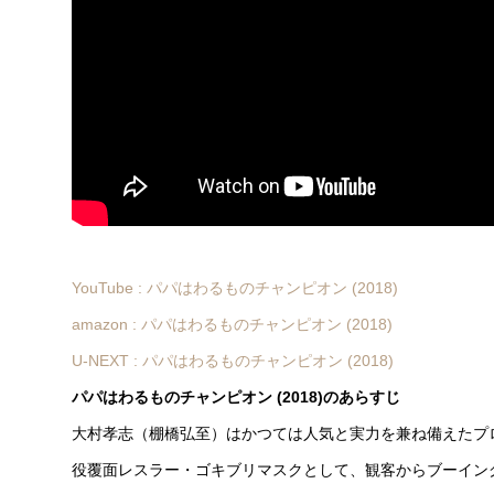
YouTube : パパはわるものチャンピオン (2018)
amazon : パパはわるものチャンピオン (2018)
U-NEXT : パパはわるものチャンピオン (2018)
パパはわるものチャンピオン (2018)のあらすじ
大村孝志（棚橋弘至）はかつては人気と実力を兼ね備えたプ
役覆面レスラー・ゴキブリマスクとして、観客からブーイン