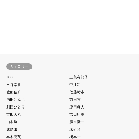
ーがドラッカーの『マネジメン
ト』を読んだら(20…
カテゴリー
100
三島有紀子
三谷幸喜
中江功
佐藤信介
佐藤祐市
内田けんじ
前田哲
劇団ひとり
原田眞人
吉田大八
吉田照幸
山本透
廣木隆一
成島出
未分類
本木克英
橋本一