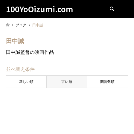
100YoOizumi.com
検索
ブログ
田中誠
田中誠
田中誠監督の映画作品
並べ替え条件
新しい順
古い順
閲覧数順
田中誠
もし高校野球の女子マネージャ