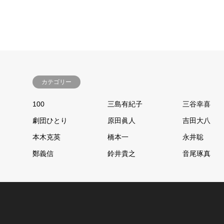
カテゴリー
100
三島有紀子
三谷幸喜
劇団ひとり
原田眞人
吉田大八
本木克英
橋本一
永井聡
鄭義信
鈴井貴之
音尾琢真