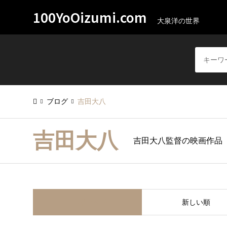
100YoOizumi.com
大泉洋の世界
ブログ
吉田大八
吉田大八
吉田大八監督の映画作品
並べ替え条件
新しい順